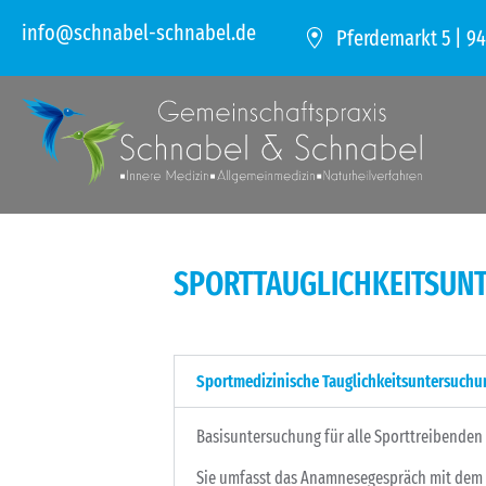
info@schnabel-schnabel.de
Pferdemarkt 5 | 9
SPORTTAUGLICHKEITSUN
Sportmedizinische Tauglichkeitsuntersuchu
Basisuntersuchung für alle Sporttreibenden i
Sie umfasst das Anamnesegespräch mit dem A