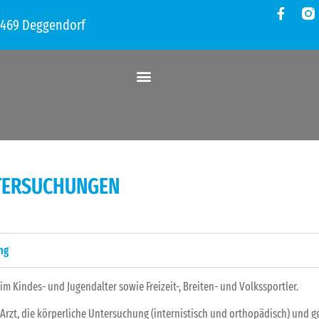
4469 Deggendorf
TERSUCHUNGEN
ng
m Kindes- und Jugendalter sowie Freizeit-, Breiten- und Volkssportler.
rzt, die körperliche Untersuchung (internistisch und orthopädisch) und gg